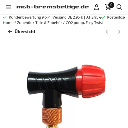
Cookie-Einstellungen verfügbar. Einstellungen wählen oder alle C
0
Kundenbewertung 9,6
Versand DE 2,95 € | AT 3,95 €
Kostenloser
Home
/
Zubehör
/
Teile & Zubehör
/
CO2 pomp, Easy Twist
Übersicht