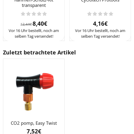
transparent
Von 13,44 für 8,40
Preis: 4,16
8,40€
4,16€
13,44€
Vor 16 Uhr bestellt, noch am
Vor 16 Uhr bestellt, noch am
selben Tag versendet!
selben Tag versendet!
Zuletzt betrachtete Artikel
CO2 pomp, Easy Twist
7,52
€