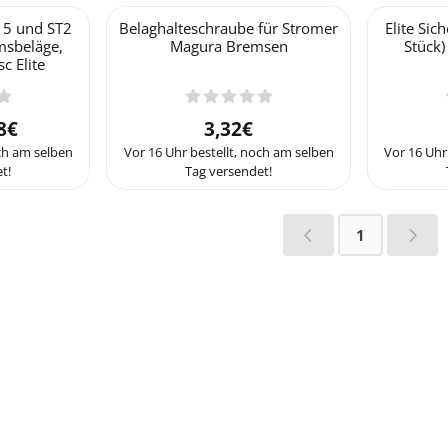
15 und ST2
Belaghalteschraube für Stromer
Elite Sic
msbeläge,
Magura Bremsen
Stück)
c Elite
21,81 für 15,08
Preis: 3,32
8€
3,32€
och am selben
Vor 16 Uhr bestellt, noch am selben
Vor 16 Uhr
t!
Tag versendet!
1