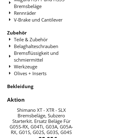
Bremsbeläge
Rennräder
V-Brake und Cantilever
Zubehör
Teile & Zubehör
Belaghalteschrauben
Bremsflüssigkeit und
schmiermittel
Werkzeuge
Olives + Inserts
Bekleidung
Aktion
Shimano XT - XTR - SLX
Bremsbeläge, Subzero
Starterkit. Ersatz Beläge Für
G05S-RX, G04Ti, G03A, G05A-
RX, G01S, G02S, G03S, G04S