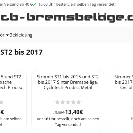
ookies zulassen.
er Versand ab 40 €
16:00 Uhr bestellt, am selben Tag versendet!
ör
Bekleidung
 ST2 bis 2017
15 und ST2
Stromer ST1 bis 2015 und ST2
Stromer 
nische
bis 2017 Sinter Bremsbeläge,
bis 2017
ech Prodisc
Cyclotech Prodisc Metal
Cyclot
12,56 für 8,36
Von 15,08 für 13,40
6€
13,40€
15,08€
1
och am selben
Vor 16 Uhr bestellt, noch am selben
t!
Tag versendet!