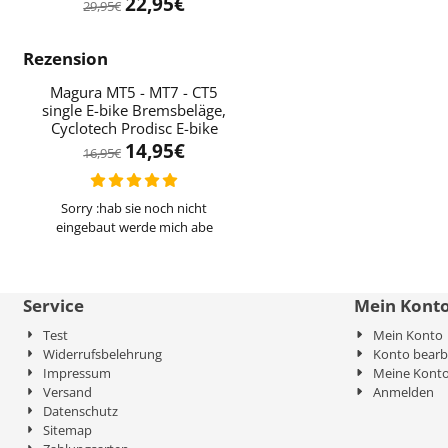
22,95
€
29,95
€
Rezension
Magura MT5 - MT7 - CT5
single E-bike Bremsbeläge,
Cyclotech Prodisc E-bike
14,95
€
16,95
€
Sorry :hab sie noch nicht
eingebaut werde mich abe
Service
Mein Kont
Test
Mein Konto
Widerrufsbelehrung
Konto bearb
Impressum
Meine Konto
Versand
Anmelden
Datenschutz
Sitemap