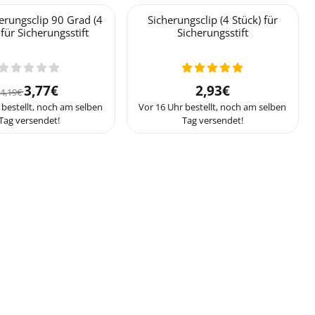
herungsclip 90 Grad (4
Sicherungsclip (4 Stück) für
 für Sicherungsstift
Sicherungsstift
Von 4,19 für 3,77
Preis: 2,93
3,77€
2,93€
4,19€
 bestellt, noch am selben
Vor 16 Uhr bestellt, noch am selben
Tag versendet!
Tag versendet!