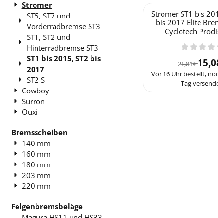
Stromer
Stromer ST1 bis 20
ST5, ST7 und
bis 2017 Elite Bre
Vorderradbremse ST3
Cyclotech Prodis
ST1, ST2 und
Hinterradbremse ST3
ST1 bis 2015, ST2 bis
Von 
15,0
21,81€
2017
Vor 16 Uhr bestellt, n
ST2 S
Tag versende
Cowboy
Surron
Ouxi
Bremsscheiben
140 mm
160 mm
180 mm
203 mm
220 mm
Felgenbremsbeläge
Magura HS11 und HS33