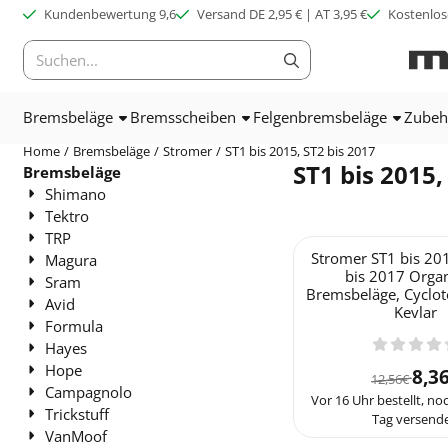
Cookie-Einstellungen verfügbar. Einstellungen wählen oder alle C
Kundenbewertung 9,6
Versand DE 2,95 € | AT 3,95 €
Kostenlos
Suche
Bremsbeläge
Bremsscheiben
Felgenbremsbeläge
Zubeh
Home
/
Bremsbeläge
/
Stromer
/
ST1 bis 2015, ST2 bis 2017
ST1 bis 2015,
Bremsbeläge
Shimano
Tektro
TRP
Stromer ST1 bis 20
Magura
bis 2017 Orga
Sram
Bremsbeläge, Cyclot
Avid
Kevlar
Formula
Hayes
Hope
Von 
8,3
12,56€
Campagnolo
Vor 16 Uhr bestellt, n
Trickstuff
Tag versende
VanMoof