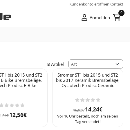
Kundenkonto eröffnen
Kontakt
0
Anmelden
Sortiermethode
8
Artikel
ST1 bis 2015 und ST2
Stromer ST1 bis 2015 und ST2
 E-Bike Bremsbeläge,
bis 2017 Keramik Bremsbeläge,
ech Prodisc E-Bike
Cyclotech Prodisc Ceramic
Von 15,92 für 14,24
14,24€
15,92€
Von 14,24 für 12,56
12,56€
4,24€
Vor 16 Uhr bestellt, noch am selben
Tag versendet!