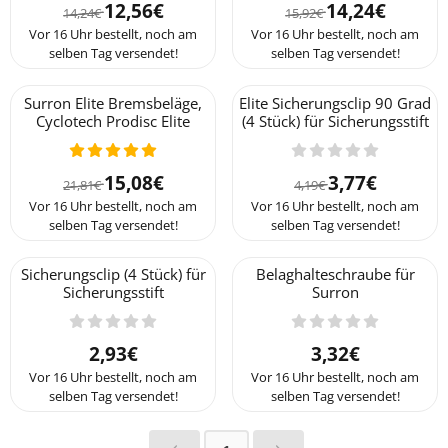
Von 14,24 für 12,56
Von 15,92 für 1
12,56€
14,24€
14,24€
15,92€
Vor 16 Uhr bestellt, noch am
Vor 16 Uhr bestellt, noch am
selben Tag versendet!
selben Tag versendet!
Surron Elite Bremsbeläge,
Elite Sicherungsclip 90 Grad
Cyclotech Prodisc Elite
(4 Stück) für Sicherungsstift
Von 21,81 für 15,08
Von 4,19 für 3,7
15,08€
3,77€
21,81€
4,19€
Vor 16 Uhr bestellt, noch am
Vor 16 Uhr bestellt, noch am
selben Tag versendet!
selben Tag versendet!
Sicherungsclip (4 Stück) für
Belaghalteschraube für
Sicherungsstift
Surron
Preis: 2,93
Preis: 3,32
2,93€
3,32€
Vor 16 Uhr bestellt, noch am
Vor 16 Uhr bestellt, noch am
selben Tag versendet!
selben Tag versendet!