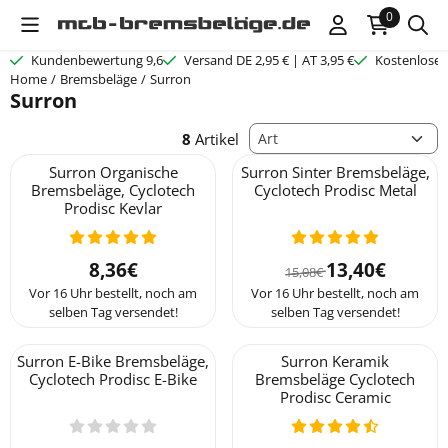
Cookie-Einstellungen verfügbar. Einstellungen wählen oder alle C
0
Kundenbewertung 9,6
Versand DE 2,95 € | AT 3,95 €
Kostenloser
Home
/
Bremsbeläge
/
Surron
Surron
Sortiermethode
8
Artikel
Surron Organische
Surron Sinter Bremsbeläge,
Bremsbeläge, Cyclotech
Cyclotech Prodisc Metal
Prodisc Kevlar
Preis: 8,36
Von 15,08 für 1
8,36€
13,40€
15,08€
Vor 16 Uhr bestellt, noch am
Vor 16 Uhr bestellt, noch am
selben Tag versendet!
selben Tag versendet!
Surron E-Bike Bremsbeläge,
Surron Keramik
Cyclotech Prodisc E-Bike
Bremsbeläge Cyclotech
Prodisc Ceramic