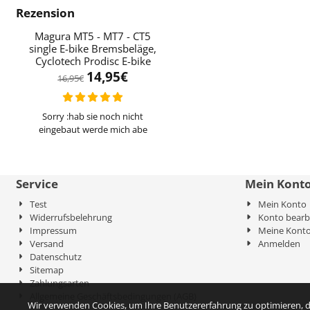
Rezension
Magura MT5 - MT7 - CT5
single E-bike Bremsbeläge,
Cyclotech Prodisc E-bike
14,95
€
16,95
€
Sorry :hab sie noch nicht
eingebaut werde mich abe
Service
Mein Kont
Test
Mein Konto
Widerrufsbelehrung
Konto bearb
Impressum
Meine Konto
Versand
Anmelden
Datenschutz
Sitemap
Zahlungsarten
Allgemeine Geschäftsbedingungen (AGB)
Wir verwenden Cookies, um Ihre Benutzererfahrung zu optimieren, d