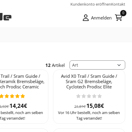
Kundenkonto eröffnen
Kontakt
0
Anmelden
Sortiermethode
12
Artikel
 Trail / Sram Guide /
Avid X0 Trail / Sram Guide /
Keramik Bremsbeläge,
Sram G2 Bremsbeläge,
ech Prodisc Ceramic
Cyclotech Prodisc Elite
Von 15,92 für 14,24
Von 21,81 für 15,08
14,24€
15,08€
5,92€
21,81€
 bestellt, noch am selben
Vor 16 Uhr bestellt, noch am selben
Tag versendet!
Tag versendet!