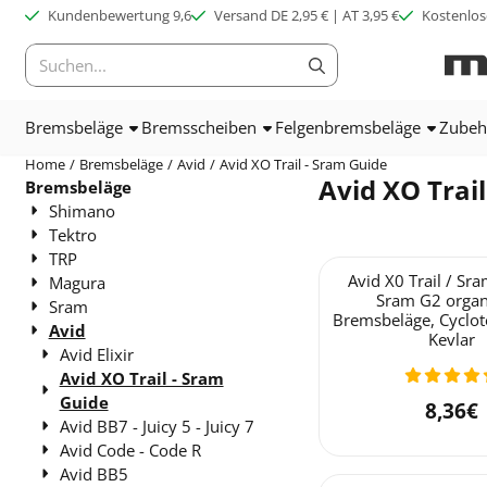
Cookie-Einstellungen verfügbar. Einstellungen wählen oder alle C
Kundenbewertung 9,6
Versand DE 2,95 € | AT 3,95 €
Kostenlos
Suche
Bremsbeläge
Bremsscheiben
Felgenbremsbeläge
Zubeh
Home
/
Bremsbeläge
/
Avid
/
Avid XO Trail - Sram Guide
Avid XO Trai
Bremsbeläge
Shimano
Tektro
TRP
Avid X0 Trail / Sr
Magura
Sram G2 organ
Sram
Bremsbeläge, Cyclot
Avid
Kevlar
Avid Elixir
Avid XO Trail - Sram
Guide
Preis
8,36€
Avid BB7 - Juicy 5 - Juicy 7
Avid Code - Code R
Avid BB5