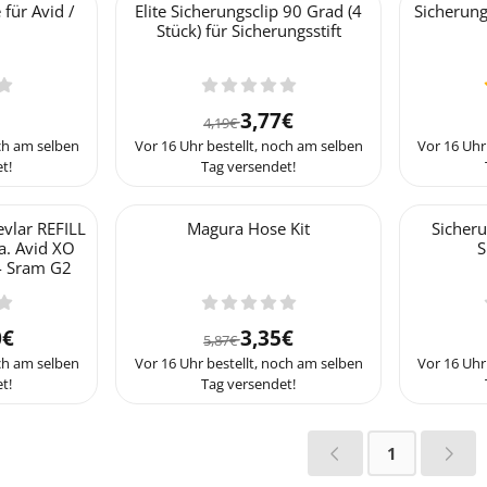
für Avid /
Elite Sicherungsclip 90 Grad (4
Sicherungs
Stück) für Sicherungsstift
: 3,32
Von 4,19 für 3,77
3,77€
4,19€
och am selben
Vor 16 Uhr bestellt, noch am selben
Vor 16 Uhr
t!
Tag versendet!
evlar REFILL
Magura Hose Kit
Sicheru
a. Avid XO
S
 - Sram G2
12,56 für 9,20
Von 5,87 für 3,35
0€
3,35€
5,87€
och am selben
Vor 16 Uhr bestellt, noch am selben
Vor 16 Uhr
t!
Tag versendet!
1