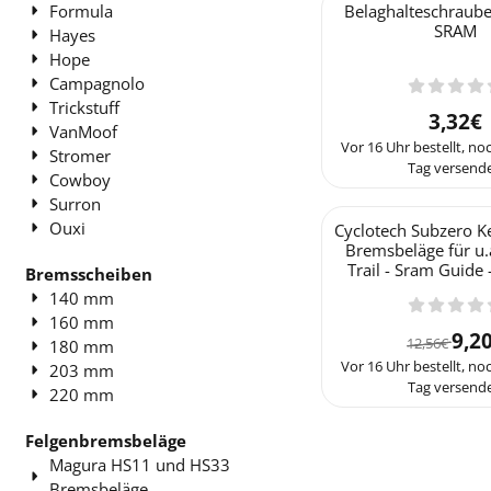
Formula
Belaghalteschraube 
SRAM
Hayes
Hope
Campagnolo
Trickstuff
Preis
3,32€
VanMoof
Vor 16 Uhr bestellt, n
Stromer
Tag versende
Cowboy
Surron
Ouxi
Cyclotech Subzero K
Bremsbeläge für u.
Trail - Sram Guide
Bremsscheiben
140 mm
160 mm
Von 
9,2
12,56€
180 mm
Vor 16 Uhr bestellt, n
203 mm
Tag versende
220 mm
Felgenbremsbeläge
Magura HS11 und HS33
Bremsbeläge