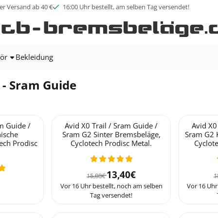
ookies zulassen.
er Versand ab 40 €
16:00 Uhr bestellt, am selben Tag versendet!
ör
Bekleidung
l - Sram Guide
am Guide /
Avid X0 Trail / Sram Guide /
Avid X0
ische
Sram G2 Sinter Bremsbeläge,
Sram G2 
ech Prodisc
Cyclotech Prodisc Metal.
Cyclot
Von 15,08 für 13,40
13,40€
15,08€
1
: 8,36
Vor 16 Uhr bestellt, noch am selben
Vor 16 Uhr
Tag versendet!