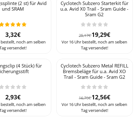
splinte (2 st) für Avid
Cyclotech Subzero Starterkit für
und SRAM
u.a. Avid X0 Trail - Sram Guide -
Sram G2
Preis: 3,32
Von 25,17 für 19,29
3,32€
19,29€
25,17€
 bestellt, noch am selben
Vor 16 Uhr bestellt, noch am selben
Tag versendet!
Tag versendet!
ngsclip (4 Stück) für
Cyclotech Subzero Metal REFILL
icherungsstift
Bremsbeläge für u.a. Avid XO
Trail - Sram Guide - Sram G2
Preis: 2,93
Von 16,76 für 12,56
2,93€
12,56€
16,76€
 bestellt, noch am selben
Vor 16 Uhr bestellt, noch am selben
Tag versendet!
Tag versendet!