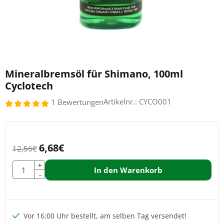
Mineralbremsöl für Shimano, 100ml
Cyclotech
Artikelnr.:
CYCO001
1 Bewertungen
6,68
€
12,56
€
Anzahl
+
In den Warenkorb
-
Vor 16:00 Uhr bestellt, am selben Tag versendet!