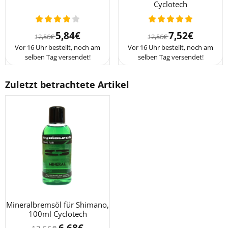
Cyclotech
Von 12,56 für 5,84
Von 12,56 für 7
5,84€
7,52€
12,56€
12,56€
Vor 16 Uhr bestellt, noch am
Vor 16 Uhr bestellt, noch am
selben Tag versendet!
selben Tag versendet!
Zuletzt betrachtete Artikel
Mineralbremsöl für Shimano,
100ml Cyclotech