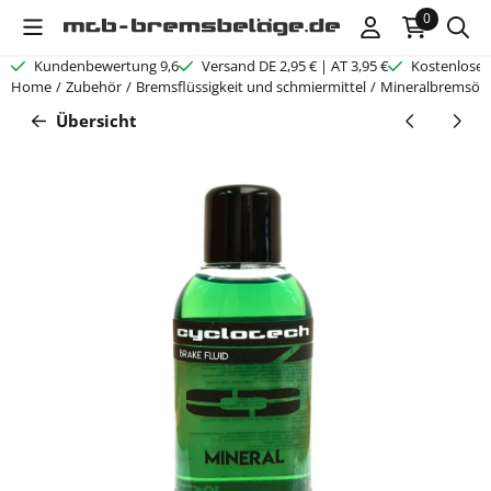
Cookie-Einstellungen verfügbar. Einstellungen wählen oder alle C
0
Kundenbewertung 9,6
Versand DE 2,95 € | AT 3,95 €
Kostenloser
Home
/
Zubehör
/
Bremsflüssigkeit und schmiermittel
/
Mineralbremsöl 
Übersicht