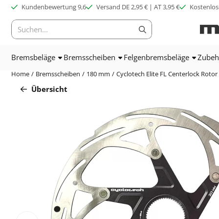
Cookie-Einstellungen verfügbar. Einstellungen wählen oder alle C
Kundenbewertung 9,6
Versand DE 2,95 € | AT 3,95 €
Kostenlos
Suche
Bremsbeläge
Bremsscheiben
Felgenbremsbeläge
Zubeh
Home
/
Bremsscheiben
/
180 mm
/
Cyclotech Elite FL Centerlock Roto
Übersicht