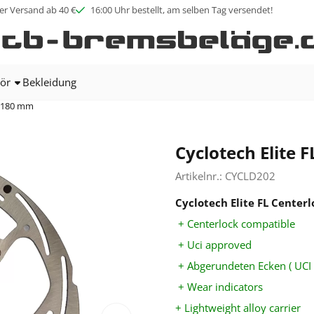
ookies zulassen.
er Versand ab 40 €
16:00 Uhr bestellt, am selben Tag versendet!
ör
Bekleidung
r 180 mm
Cyclotech Elite 
Artikelnr.:
CYCLD202
Cyclotech Elite FL Centerl
+ Centerlock compatible
+ Uci approved
+ Abgerundeten Ecken ( UCI
+ Wear indicators
+ Lightweight alloy carrier