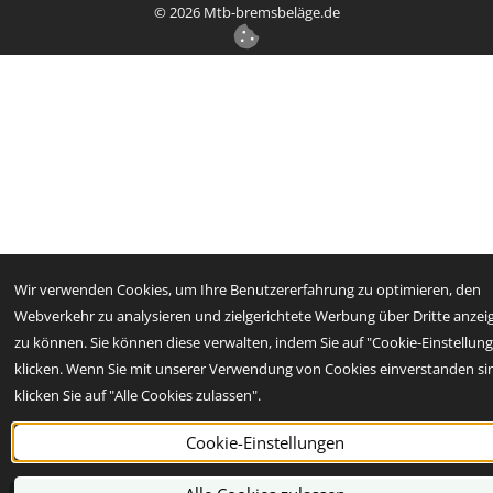
©
2026
Mtb-bremsbeläge.de
Wir verwenden Cookies, um Ihre Benutzererfahrung zu optimieren, den
Webverkehr zu analysieren und zielgerichtete Werbung über Dritte anzei
zu können. Sie können diese verwalten, indem Sie auf "Cookie-Einstellun
klicken. Wenn Sie mit unserer Verwendung von Cookies einverstanden si
klicken Sie auf "Alle Cookies zulassen".
Cookie-Einstellungen