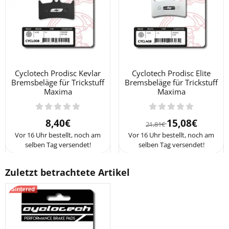
Cyclotech Prodisc Kevlar
Cyclotech Prodisc Elite
Bremsbeläge für Trickstuff
Bremsbeläge für Trickstuff
Maxima
Maxima
Preis: 8,40
Von 21,81 für 1
8,40€
15,08€
21,81€
Vor 16 Uhr bestellt, noch am
Vor 16 Uhr bestellt, noch am
selben Tag versendet!
selben Tag versendet!
Zuletzt betrachtete Artikel