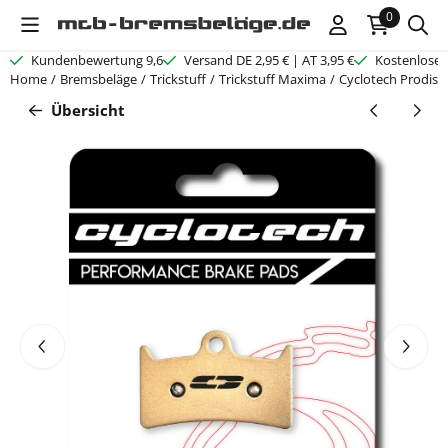
Cookie-Einstellungen verfügbar. Einstellungen wählen oder alle C
0
Kundenbewertung 9,6
Versand DE 2,95 € | AT 3,95 €
Kostenloser
Home
/
Bremsbeläge
/
Trickstuff
/
Trickstuff Maxima
/
Cyclotech Prodisc
Übersicht