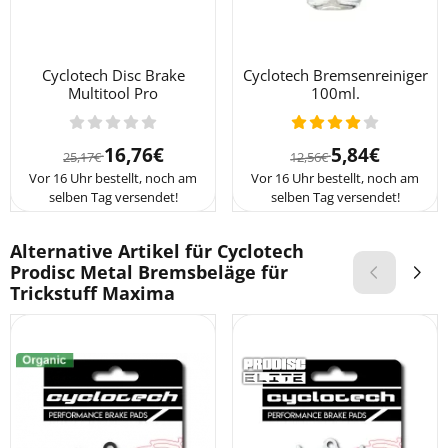
Cyclotech Disc Brake
Cyclotech Bremsenreiniger
Multitool Pro
100ml.
Von 25,17 für 16,76
Von 12,56 für 5
16,76€
5,84€
25,17€
12,56€
Vor 16 Uhr bestellt, noch am
Vor 16 Uhr bestellt, noch am
selben Tag versendet!
selben Tag versendet!
Alternative Artikel für
Cyclotech
Prodisc Metal Bremsbeläge für
Trickstuff Maxima