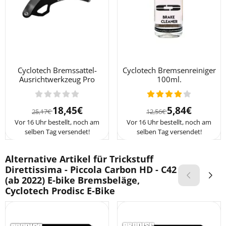
Cyclotech Bremssattel-
Cyclotech Bremsenreiniger
Ausrichtwerkzeug Pro
100ml.
Von 25,17 für 18,45
Von 12,56 für 5
18,45€
5,84€
25,17€
12,56€
Vor 16 Uhr bestellt, noch am
Vor 16 Uhr bestellt, noch am
selben Tag versendet!
selben Tag versendet!
Alternative Artikel für
Trickstuff
Direttissima - Piccola Carbon HD - C42
(ab 2022) E-bike Bremsbeläge,
Cyclotech Prodisc E-Bike