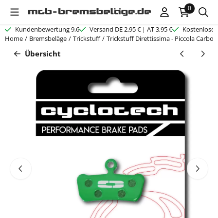
Cookie-Einstellungen verfügbar. Einstellungen wählen oder alle C
0
Kundenbewertung 9,6
Versand DE 2,95 € | AT 3,95 €
Kostenloser
Home
/
Bremsbeläge
/
Trickstuff
/
Trickstuff Direttissima - Piccola Carbo
Übersicht