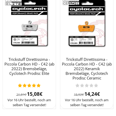
Trickstuff Direttissima -
Trickstuff Direttissima -
Piccola Carbon HD - C42 (ab
Piccola Carbon HD - C42 (ab
2022) Bremsbeläge,
2022) Keramik
Cyclotech Prodisc Elite
Bremsbeläge, Cyclotech
Prodisc Ceramic
Von 21,81 für 15,08
Von 15,92 für 1
15,08€
14,24€
21,81€
15,92€
Vor 16 Uhr bestellt, noch am
Vor 16 Uhr bestellt, noch am
selben Tag versendet!
selben Tag versendet!