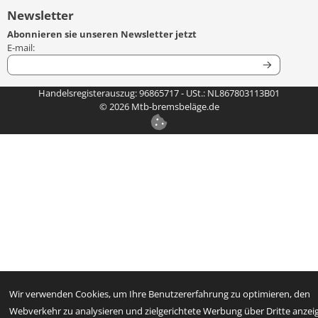
Newsletter
Abonnieren sie unseren Newsletter jetzt
Geben Sie Ihre E-Mail-Adresse für den Newsletter ein
E-mail:
Handelsregisterauszug: 96865717 - USt.: NL867803113B01
©
2026
Mtb-bremsbeläge.de
Wir verwenden Cookies, um Ihre Benutzererfahrung zu optimieren, den
Webverkehr zu analysieren und zielgerichtete Werbung über Dritte anzei