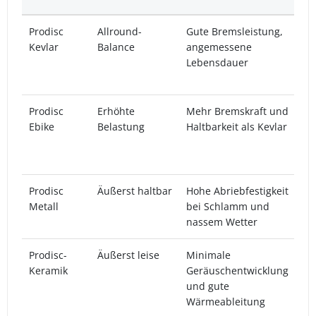
Prodisc
Allround-
Gute Bremsleistung,
E
Kevlar
Balance
angemessene
f
Lebensdauer
G
d
Prodisc
Erhöhte
Mehr Bremskraft und
B
Ebike
Belastung
Haltbarkeit als Kevlar
B
h
T
Prodisc
Äußerst haltbar
Hohe Abriebfestigkeit
E
Metall
bei Schlamm und
s
nassem Wetter
B
Prodisc-
Äußerst leise
Minimale
L
Keramik
Geräuschentwicklung
g
und gute
L
Wärmeableitung