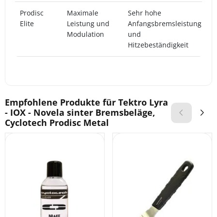
Prodisc
Maximale
Sehr hohe
D
Elite
Leistung und
Anfangsbremsleistung
X
Modulation
und
W
Hitzebeständigkeit
Empfohlene Produkte für
Tektro Lyra
- IOX - Novela sinter Bremsbeläge,
Cyclotech Prodisc Metal