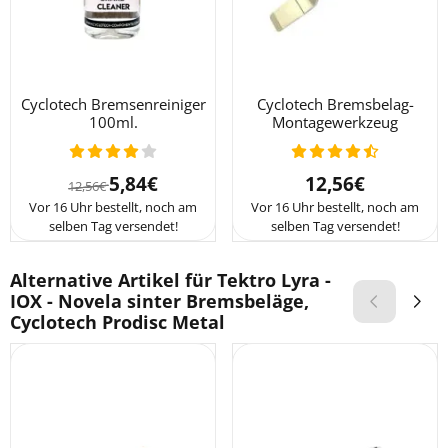
Cyclotech Bremsenreiniger
Cyclotech Bremsbelag-
100ml.
Montagewerkzeug
Von 12,56 für 5,84
Preis: 12,56
5,84€
12,56€
12,56€
Vor 16 Uhr bestellt, noch am
Vor 16 Uhr bestellt, noch am
selben Tag versendet!
selben Tag versendet!
Alternative Artikel für
Tektro Lyra -
IOX - Novela sinter Bremsbeläge,
Cyclotech Prodisc Metal