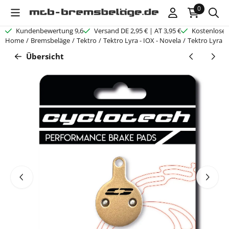
Cookie-Einstellungen verfügbar. Einstellungen wählen oder alle C
0
Kundenbewertung 9,6
Versand DE 2,95 € | AT 3,95 €
Kostenloser
Home
/
Bremsbeläge
/
Tektro
/
Tektro Lyra - IOX - Novela
/
Tektro Lyra -
Übersicht