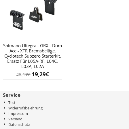
Shimano Ultegra - GRX - Dura
Ace - XTR Bremsbeläge,
Cyclotech Subzero Starterkit.
Ersatz Für L05A-RF, L04C,
L03A, L02A
19,29
€
25,17
€
Service
Test
Widerrufsbelehrung
Impressum
Versand
Datenschutz