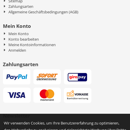
Sitemap
Zahlungsarten
Allgemeine Geschäftsbedingungen (AGB)
Mein Konto
Mein Konto
Konto bearbeiten
Meine Kontoinformationen
Anmelden
Zahlungsarten
Newsletter
Wir verwenden Cookies, um Ihre Benutzererfahrung zu optimieren,
Abonnieren sie unseren Newsletter jetzt
Geben Sie Ihre E-Mail-Adresse für den Newsletter ein
E-mail: