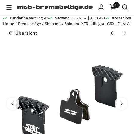
Cookie-Einstellungen verfügbar. Einstellungen wählen oder alle C
0
Kundenbewertung 9,6
Versand DE 2,95 € | AT 3,95 €
Kostenloser
Home
/
Bremsbeläge
/
Shimano
/
Shimano XTR - Ultegra - GRX - Dura Ace
Übersicht