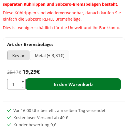
separaten Kühlrippen und Subzero-Bremsbelägen besteht.
Diese Kühlrippen sind wiederverwendbar, danach kaufen Sie
einfach die Subzero REFILL Bremsbeläge.
Dies ist weniger schädlich für die Umwelt und Ihr Bankkonto.
Eine Auswahl treffen für
Art der Bremsbeläge:
Kevlar
Metal (+ 3,31€)
19,29
€
25,17
€
Anzahl
+
In den Warenkorb
-
Vor 16:00 Uhr bestellt, am selben Tag versendet!
Kostenloser Versand ab 40 €
Kundenbewertung 9,6