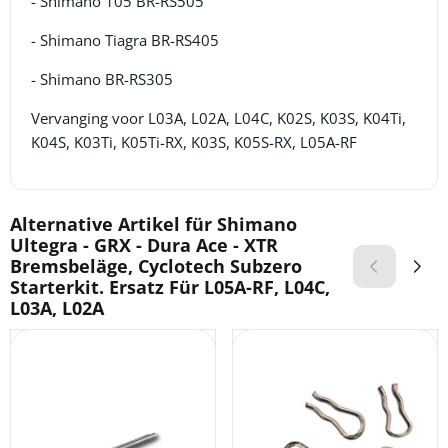
- Shimano 105 BR-RS505
- Shimano Tiagra BR-RS405
- Shimano BR-RS305
Vervanging voor L03A, L02A, L04C, K02S, K03S, K04Ti,
K04S, K03Ti, K05Ti-RX, K03S, K05S-RX, L05A-RF
Alternative Artikel für
Shimano
Ultegra - GRX - Dura Ace - XTR
Bremsbeläge, Cyclotech Subzero
Starterkit. Ersatz Für L05A-RF, L04C,
L03A, L02A