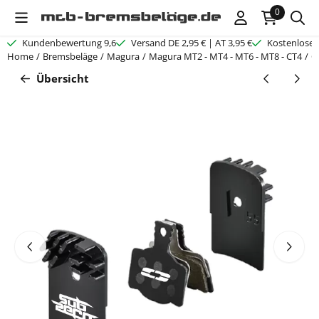
Cookie-Einstellungen verfügbar. Einstellungen wählen oder alle C
0
Kundenbewertung 9,6
Versand DE 2,95 € | AT 3,95 €
Kostenloser
Home
/
Bremsbeläge
/
Magura
/
Magura MT2 - MT4 - MT6 - MT8 - CT4
/
C
Übersicht