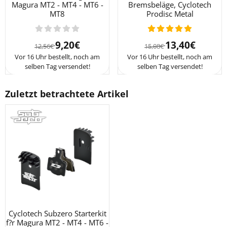
Magura MT2 - MT4 - MT6 -
Bremsbeläge, Cyclotech
MT8
Prodisc Metal
Von 12,56 für 9,20
Von 15,08 für 1
9,20€
13,40€
12,56€
15,08€
Vor 16 Uhr bestellt, noch am
Vor 16 Uhr bestellt, noch am
selben Tag versendet!
selben Tag versendet!
Zuletzt betrachtete Artikel
Cyclotech Subzero Starterkit
f?r Magura MT2 - MT4 - MT6 -