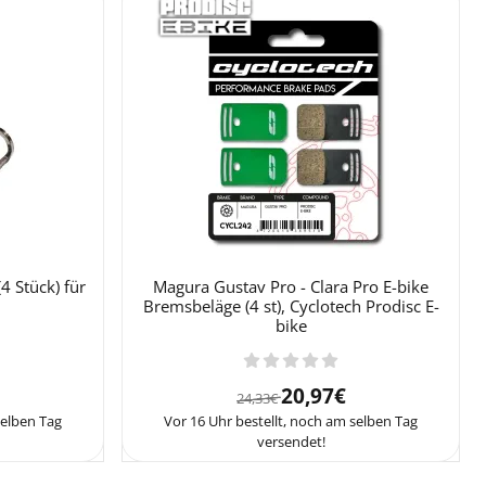
4 Stück) für
Magura Gustav Pro - Clara Pro E-bike
Bremsbeläge (4 st), Cyclotech Prodisc E-
bike
 für 3,77
Von 24,33 für 20,97
20,97€
24,33€
selben Tag
Vor 16 Uhr bestellt, noch am selben Tag
versendet!