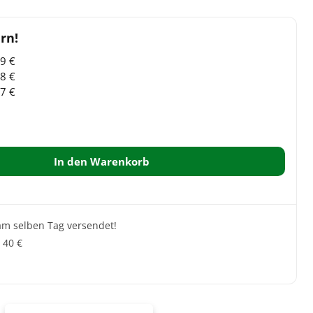
29
€
88
€
27
€
In den Warenkorb
 am selben Tag versendet!
 40 €