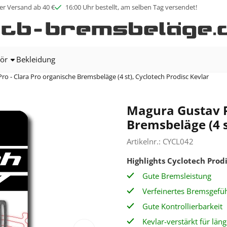
ookies zulassen.
er Versand ab 40 €
16:00 Uhr bestellt, am selben Tag versendet!
ör
Bekleidung
o - Clara Pro organische Bremsbeläge (4 st), Cyclotech Prodisc Kevlar
Magura Gustav P
Bremsbeläge (4 s
Artikelnr.:
CYCL042
Highlights
Cyclotech Prod
Gute Bremsleistung
Verfeinertes Bremsgefüh
Gute Kontrollierbarkeit
Kevlar-verstärkt für län