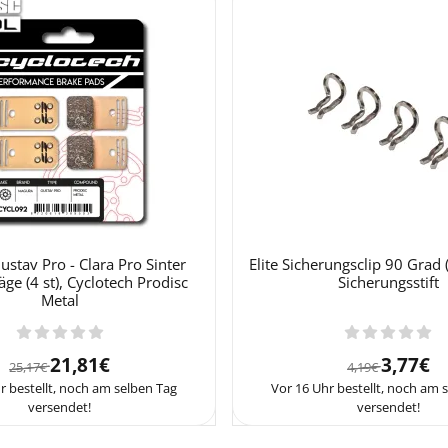
stav Pro - Clara Pro Sinter
Elite Sicherungsclip 90 Grad (
ge (4 st), Cyclotech Prodisc
Sicherungsstift
Metal
Von 25,17 für 21,81
Von 4,19
21,81€
3,77€
25,17€
4,19€
r bestellt, noch am selben Tag
Vor 16 Uhr bestellt, noch am 
versendet!
versendet!