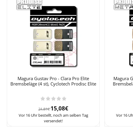
Magura Gustav Pro - Clara Pro Elite
Magura Gu
Bremsbeläge (4 st), Cyclotech Prodisc Elite
Bremsbelä
Von 21,81 für 15,08
15,08€
21,81€
Vor 16 Uhr bestellt, noch am selben Tag
Vor 16 Uh
versendet!