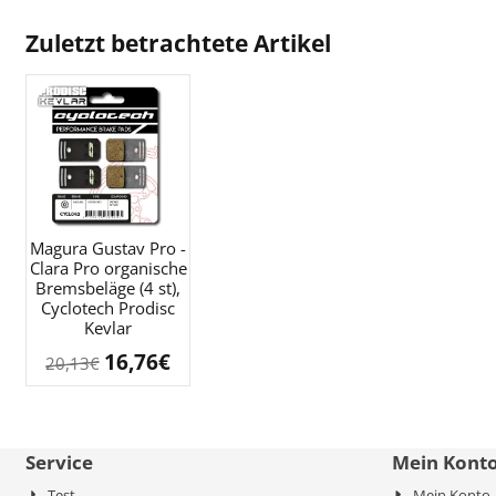
Zuletzt betrachtete Artikel
Magura Gustav Pro -
Clara Pro organische
Bremsbeläge (4 st),
Cyclotech Prodisc
Kevlar
16,76
€
20,13
€
Service
Mein Kont
Test
Mein Konto