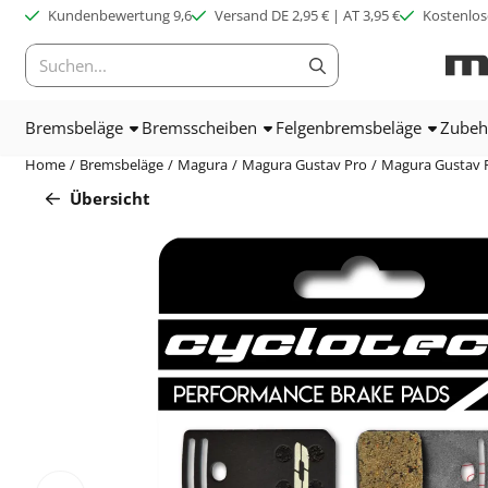
Cookie-Einstellungen verfügbar. Einstellungen wählen oder alle C
Kundenbewertung 9,6
Versand DE 2,95 € | AT 3,95 €
Kostenlos
Suche
Bremsbeläge
Bremsscheiben
Felgenbremsbeläge
Zubeh
Home
/
Bremsbeläge
/
Magura
/
Magura Gustav Pro
/
Magura Gustav Pr
Übersicht