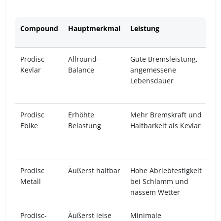
Compound
Hauptmerkmal
Leistung
I
Prodisc
Allround-
Gute Bremsleistung,
E
Kevlar
Balance
angemessene
f
Lebensdauer
G
d
Prodisc
Erhöhte
Mehr Bremskraft und
B
Ebike
Belastung
Haltbarkeit als Kevlar
B
h
T
Prodisc
Äußerst haltbar
Hohe Abriebfestigkeit
E
Metall
bei Schlamm und
s
nassem Wetter
B
Prodisc-
Äußerst leise
Minimale
L