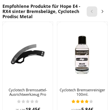
Empfohlene Produkte für
Hope E4 -
RX4 sinter Bremsbeläge, Cyclotech
Prodisc Metal
Cyclotech Bremssattel-
Cyclotech Bremsenreiniger
Ausrichtwerkzeug Pro
100ml.
Von 25,17 für 18,45
Von 12,56 für 5
18,45€
5,84€
25,17€
12,56€