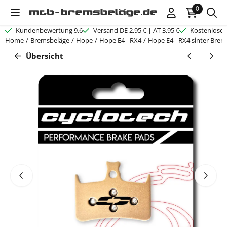
Cookie-Einstellungen verfügbar. Einstellungen wählen oder alle C
0
Kundenbewertung 9,6
Versand DE 2,95 € | AT 3,95 €
Kostenloser
Home
/
Bremsbeläge
/
Hope
/
Hope E4 - RX4
/
Hope E4 - RX4 sinter Brem
Übersicht