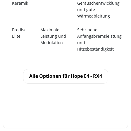
Keramik
Geräuschentwicklung
g
und gute
L
Wärmeableitung
Prodisc
Maximale
Sehr hohe
D
Elite
Leistung und
Anfangsbremsleistung
X
Modulation
und
W
Hitzebeständigkeit
Alle Optionen für Hope E4 - RX4