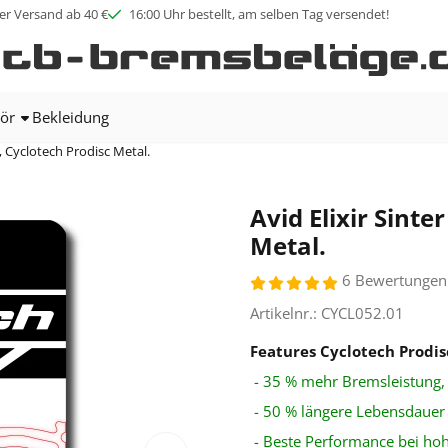
ookies zulassen.
er Versand ab 40 €
16:00 Uhr bestellt, am selben Tag versendet!
ör
Bekleidung
, Cyclotech Prodisc Metal.
Avid Elixir Sint
Metal.
6 Bewertungen
Artikelnr.:
CYCL052.01
Features
Cyclotech Prodi
- 35 % mehr Bremsleistung, 
- 50 % längere Lebensdauer
- Beste Performance bei ho