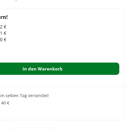
22
€
01
€
40
€
In den Warenkorb
 am selben Tag versendet!
 40 €