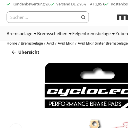
Cookie-Einstellungen verfügbar. Einstellungen wählen oder alle C
Kundenbewertung 9,6
Versand DE 2,95 € | AT 3,95 €
Kostenlos
Suche
Bremsbeläge
Bremsscheiben
Felgenbremsbeläge
Zubeh
Home
/
Bremsbeläge
/
Avid
/
Avid Elixir
/
Avid Elixir Sinter Bremsbeläge
Übersicht