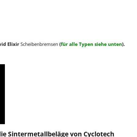
vid Elixir
Scheibenbremsen
(
für alle Typen siehe unten
).
ie Sintermetallbeläge von Cyclotech